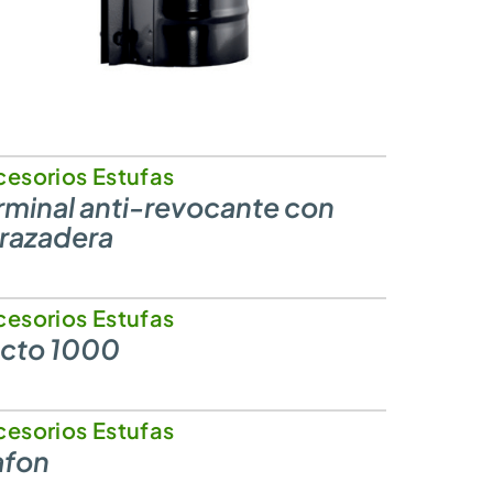
esorios Estufas
rminal anti-revocante con
razadera
esorios Estufas
cto 1000
esorios Estufas
afon