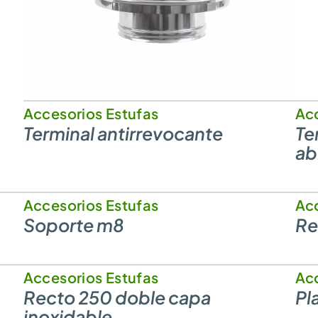
Accesorios Estufas
Acc
Terminal antirrevocante
Te
ab
Accesorios Estufas
Acc
Soporte m8
Re
Accesorios Estufas
Acc
Recto 250 doble capa
Pl
inoxidable