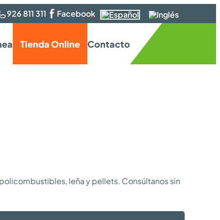
926 811 311
Facebook
nea
Tienda Online
Contacto
licombustibles, leña y pellets. Consúltanos sin